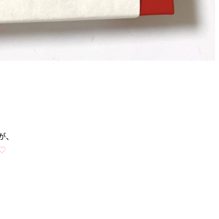
が、
♡
。