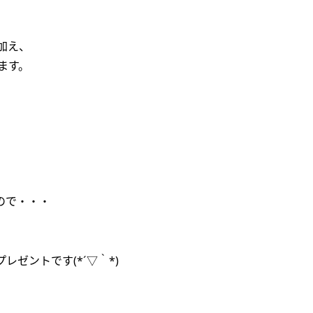
加え、
ます。
ので・・・
プレゼントです(*´▽｀*)