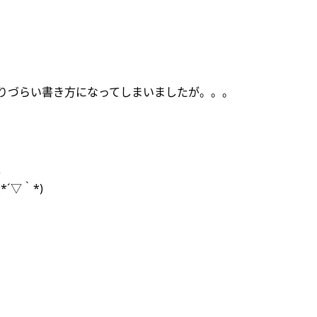
りづらい書き方になってしまいましたが。。。
、
´▽｀*)