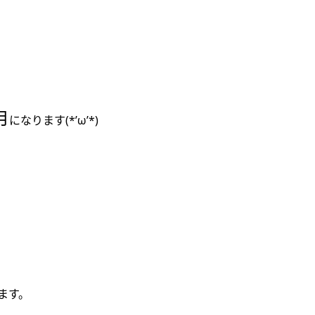
、
月
になります(*’ω’*)
ます。