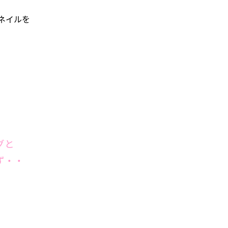
ネイルを
グと
ず・・