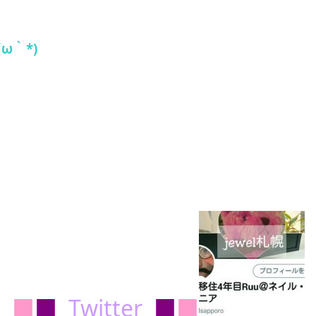
´ω｀*)
■
■
Twitter
■
■