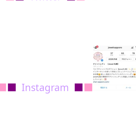
■
■
Instagram
■
■