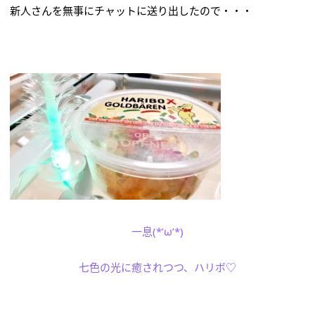
新人さんを無事にチャットに送り出したので・・・
一息(*’ω’*)
七色の光に癒されつつ、ハリボ♡