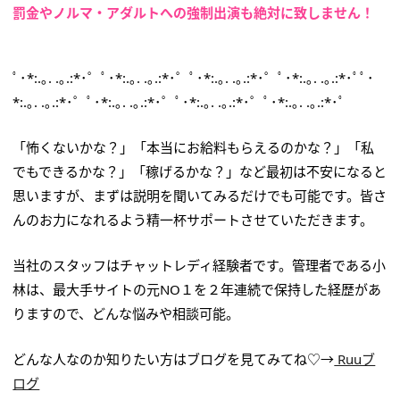
罰金やノルマ・アダルトへの強制出演も絶対に致しません！
ﾟ･*:.｡. .｡.:*･゜ﾟ･*:.｡. .｡.:*･゜ﾟ･*:.｡. .｡.:*･゜ﾟ･*:.｡. .｡.:*･ﾟﾟ･
*:.｡. .｡.:*･゜ﾟ･*:.｡. .｡.:*･゜ﾟ･*:.｡. .｡.:*･゜ﾟ･*:.｡. .｡.:*･ﾟ
「怖くないかな？」「本当にお給料もらえるのかな？」「私
でもできるかな？」「稼げるかな？」など最初は不安になると
思いますが、まずは説明を聞いてみるだけでも可能です。皆さ
んのお力になれるよう精一杯サポートさせていただきます。
当社のスタッフはチャットレディ経験者です。管理者である小
林は、最大手サイトの元NO１を２年連続で保持した経歴があ
りますので、どんな悩みや相談可能。
どんな人なのか知りたい方はブログを見てみてね♡→
Ruuブ
ログ