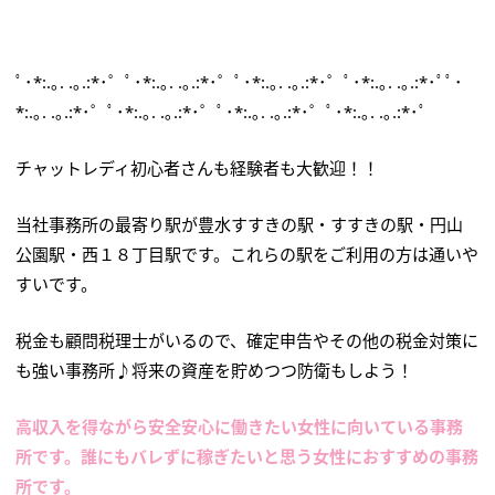
ﾟ･*:.｡. .｡.:*･゜ﾟ･*:.｡. .｡.:*･゜ﾟ･*:.｡. .｡.:*･゜ﾟ･*:.｡. .｡.:*･ﾟﾟ･
*:.｡. .｡.:*･゜ﾟ･*:.｡. .｡.:*･゜ﾟ･*:.｡. .｡.:*･゜ﾟ･*:.｡. .｡.:*･ﾟ
チャットレディ初心者さんも経験者も大歓迎！！
当社事務所の最寄り駅が豊水すすきの駅・すすきの駅・円山
公園駅・西１８丁目駅です。これらの駅をご利用の方は通いや
すいです。
税金も顧問税理士がいるので、確定申告やその他の税金対策に
も強い事務所♪将来の資産を貯めつつ防衛もしよう！
高収入を得ながら安全安心に働きたい女性に向いている事務
所です。誰にもバレずに稼ぎたいと思う女性におすすめの事務
所です。