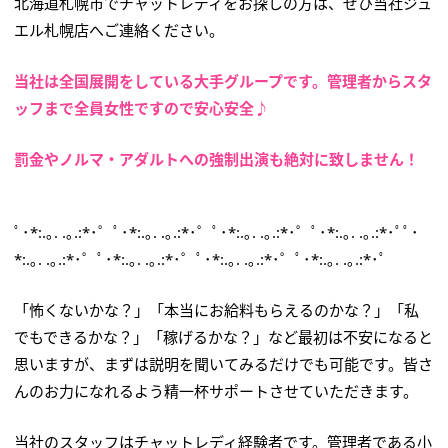
北海道札幌市でチャットレディをお探しの方は、ぜひ当社ジュ
エル札幌店へご連絡ください。
当社は全国展開をしている大手グループです。管理者からスタ
ッフまで全員女性ですので安心安全♪
罰金やノルマ・アダルトへの強制出演も絶対に致しません！
ﾟ･*:.｡. .｡.:*･゜ﾟ･*:.｡. .｡.:*･゜ﾟ･*:.｡. .｡.:*･゜ﾟ･*:.｡. .｡.:*･ﾟﾟ･
*:.｡. .｡.:*･゜ﾟ･*:.｡. .｡.:*･゜ﾟ･*:.｡. .｡.:*･゜ﾟ･*:.｡. .｡.:*･ﾟ
「怖くないかな？」「本当にお給料もらえるのかな？」「私
でもできるかな？」「稼げるかな？」など最初は不安になると
思いますが、まずは説明を聞いてみるだけでも可能です。皆さ
んのお力になれるよう精一杯サポートさせていただきます。
当社のスタッフはチャットレディ経験者です。管理者である小