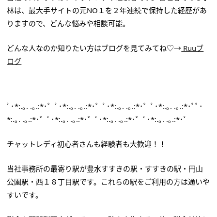
林は、最大手サイトの元NO１を２年連続で保持した経歴があ
りますので、どんな悩みや相談可能。
どんな人なのか知りたい方はブログを見てみてね♡→
Ruuブ
ログ
ﾟ･*:.｡. .｡.:*･゜ﾟ･*:.｡. .｡.:*･゜ﾟ･*:.｡. .｡.:*･゜ﾟ･*:.｡. .｡.:*･ﾟﾟ･
*:.｡. .｡.:*･゜ﾟ･*:.｡. .｡.:*･゜ﾟ･*:.｡. .｡.:*･゜ﾟ･*:.｡. .｡.:*･ﾟ
チャットレディ初心者さんも経験者も大歓迎！！
当社事務所の最寄り駅が豊水すすきの駅・すすきの駅・円山
公園駅・西１８丁目駅です。これらの駅をご利用の方は通いや
すいです。