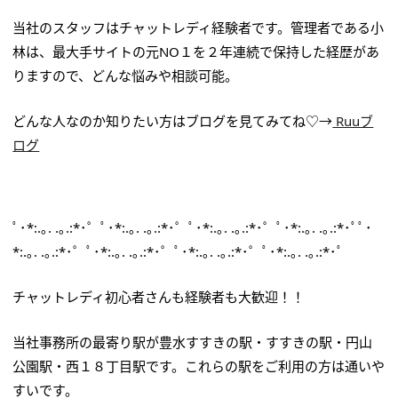
当社のスタッフはチャットレディ経験者です。管理者である小
林は、最大手サイトの元NO１を２年連続で保持した経歴があ
りますので、どんな悩みや相談可能。
どんな人なのか知りたい方はブログを見てみてね♡→
Ruuブ
ログ
ﾟ･*:.｡. .｡.:*･゜ﾟ･*:.｡. .｡.:*･゜ﾟ･*:.｡. .｡.:*･゜ﾟ･*:.｡. .｡.:*･ﾟﾟ･
*:.｡. .｡.:*･゜ﾟ･*:.｡. .｡.:*･゜ﾟ･*:.｡. .｡.:*･゜ﾟ･*:.｡. .｡.:*･ﾟ
チャットレディ初心者さんも経験者も大歓迎！！
当社事務所の最寄り駅が豊水すすきの駅・すすきの駅・円山
公園駅・西１８丁目駅です。これらの駅をご利用の方は通いや
すいです。