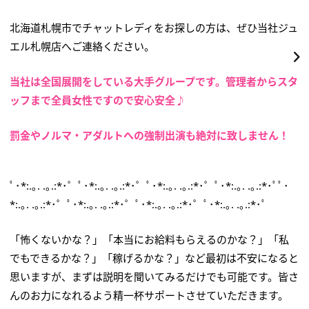
北海道札幌市でチャットレディをお探しの方は、ぜひ当社ジュ
エル札幌店へご連絡ください。
当社は全国展開をしている大手グループです。管理者からスタ
ッフまで全員女性ですので安心安全♪
罰金やノルマ・アダルトへの強制出演も絶対に致しません！
ﾟ･*:.｡. .｡.:*･゜ﾟ･*:.｡. .｡.:*･゜ﾟ･*:.｡. .｡.:*･゜ﾟ･*:.｡. .｡.:*･ﾟﾟ･
*:.｡. .｡.:*･゜ﾟ･*:.｡. .｡.:*･゜ﾟ･*:.｡. .｡.:*･゜ﾟ･*:.｡. .｡.:*･ﾟ
「怖くないかな？」「本当にお給料もらえるのかな？」「私
でもできるかな？」「稼げるかな？」など最初は不安になると
思いますが、まずは説明を聞いてみるだけでも可能です。皆さ
んのお力になれるよう精一杯サポートさせていただきます。