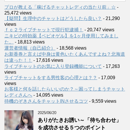
プロが教える「稼げるチャットレディの当たり前」☆
-
25,472 views
【疑問】生理中のチャットはどうしたら良い？
- 21,290
views
ｆｃ２ライブチャットで現行犯逮捕！
- 20,747 views
ニキビの特効薬【ベピオゲル】を1ヶ月使用してみまし
た。
- 18,813 views
運営者情報（自己紹介）
- 18,568 views
お新香巻と言えば中身は黄色いたくあんですよね？北海道
は違った！！
- 17,616 views
ライブチャットのお気に入り登録機能について
- 17,263
views
ライブチャットをする男性客の心理とは？？
- 17,009
views
お客様と何を話したらいいのか？～困ってしまうチャット
レディさんへ
- 14,095 views
待機のぞきさんをチャットINさせるコツ
- 9,559 views
2025/06/20
ありがたきお誘い～「待ち合わせ」
を成功させる５つのポイント