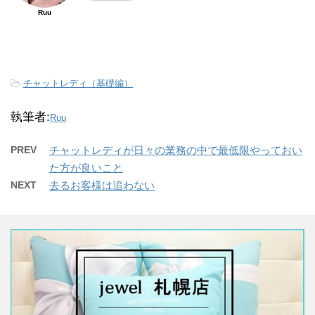
Ruu
-
チャットレディ（基礎編）
執筆者:
Ruu
PREV
チャットレディが日々の業務の中で最低限やっておい
た方が良いこと
NEXT
去るお客様は追わない