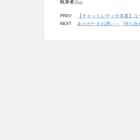
執筆者:
Ruu
PREV
【チャットレディが本業】ユ
NEXT
ありがたきお誘い～「待ち合