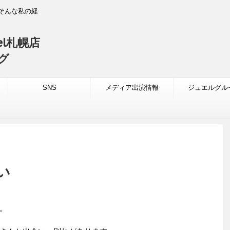
そんな私の経
l札幌店
グ
）
SNS
メディア出演情報
ジュエルグル
い
。