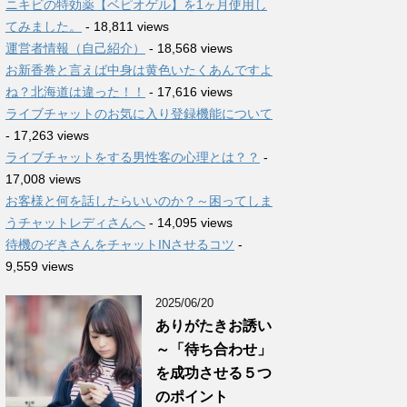
ニキビの特効薬【ベピオゲル】を1ヶ月使用し
てみました。
- 18,811 views
運営者情報（自己紹介）
- 18,568 views
お新香巻と言えば中身は黄色いたくあんですよ
ね？北海道は違った！！
- 17,616 views
ライブチャットのお気に入り登録機能について
- 17,263 views
ライブチャットをする男性客の心理とは？？
-
17,008 views
お客様と何を話したらいいのか？～困ってしま
うチャットレディさんへ
- 14,095 views
待機のぞきさんをチャットINさせるコツ
-
9,559 views
2025/06/20
ありがたきお誘い
～「待ち合わせ」
を成功させる５つ
のポイント