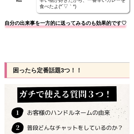
辛い物が好きだから、一番辛いカレーを
Ruu
食べたよ(*´▽｀*)
自分の出来事を一方的に送ってみるのも効果的です♡
困ったら定番話題3つ！！