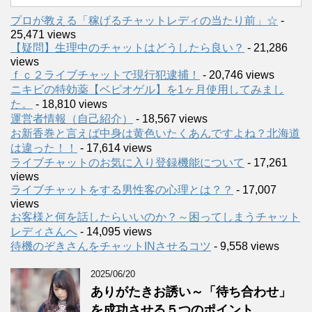
プロが教える「稼げるチャットレディの当たり前」☆
-
25,471 views
【疑問】生理中のチャットはどうしたら良い？
- 21,286
views
ｆｃ２ライブチャットで現行犯逮捕！
- 20,746 views
ニキビの特効薬【ベピオゲル】を1ヶ月使用してみまし
た。
- 18,810 views
運営者情報（自己紹介）
- 18,567 views
お新香巻と言えば中身は黄色いたくあんですよね？北海道
は違った！！
- 17,614 views
ライブチャットのお気に入り登録機能について
- 17,261
views
ライブチャットをする男性客の心理とは？？
- 17,007
views
お客様と何を話したらいいのか？～困ってしまうチャット
レディさんへ
- 14,095 views
待機のぞきさんをチャットINさせるコツ
- 9,558 views
2025/06/20
ありがたきお誘い～「待ち合わせ」
を成功させる５つのポイント